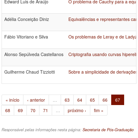
Edward Luis de Araújo
O problema de Cauchy para a equa
Adélia Conceição Diniz
Equivalências e representantes can
Fábio Vitoriano e Silva
Os problemas de Leray e de Ladyz
Alonso Sepúlveda Castellanos
Criptografia usando curvas hipereli
Guilherme Chaud Tizziotti
Sobre a simplicidade de derivações
« início
‹ anterior
…
63
64
65
66
67
68
69
70
71
…
próximo ›
fim »
Responsável pelas informações nesta página:
Secretaria de Pós-Graduação