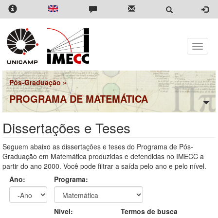
Pular
para
o
conteúdo
principal
Toggle
naviga
Pós-Graduação
»
PROGRAMA DE MATEMÁTICA
Dissertações e Teses
Seguem abaixo as dissertações e teses do Programa de Pós-
Graduação em Matemática produzidas e defendidas no IMECC a
partir do ano 2000. Você pode filtrar a saída pelo ano e pelo nível.
Ano:
Programa:
Ano
Ano:
Nível:
Termos de busca