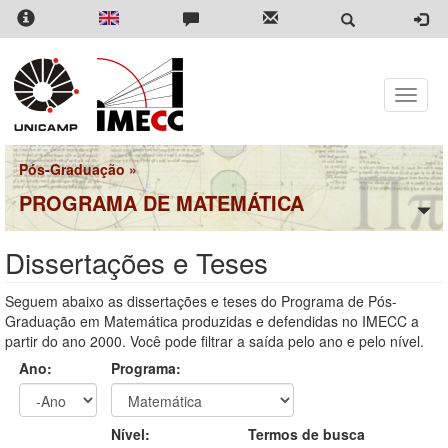
Pular
para
o
conteúdo
principal
Toggle
naviga
Pós-Graduação
»
PROGRAMA DE MATEMÁTICA
Dissertações e Teses
Seguem abaixo as dissertações e teses do Programa de Pós-
Graduação em Matemática produzidas e defendidas no IMECC a
partir do ano 2000. Você pode filtrar a saída pelo ano e pelo nível.
Ano:
Programa:
Ano
Ano:
Nível:
Termos de busca