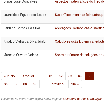
Dimas José Gonçalves
Aspectos matemáticos do filtro d
Lauriclécio Figueiredo Lopes
Superfícies mínimas folheadas po
Fabiano Borges Da Silva
Aplicações Harmônicas e marting
Rinaldo Vieira da Silva Júnior
Cálculo estocástico em variedades
Marcelo Oliveira Veloso
Sobre o número de soluções de e
« início
‹ anterior
…
61
62
63
64
65
66
67
68
69
…
próximo ›
fim »
Responsável pelas informações nesta página:
Secretaria de Pós-Graduação