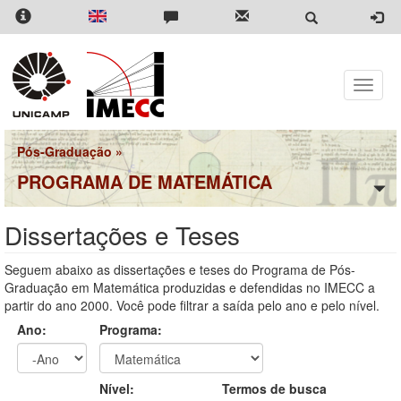
Pular
para
o
conteúdo
principal
Toggle
naviga
Pós-Graduação
»
PROGRAMA DE MATEMÁTICA
Dissertações e Teses
Seguem abaixo as dissertações e teses do Programa de Pós-
Graduação em Matemática produzidas e defendidas no IMECC a
partir do ano 2000. Você pode filtrar a saída pelo ano e pelo nível.
Ano:
Programa:
Ano
Ano:
Nível:
Termos de busca