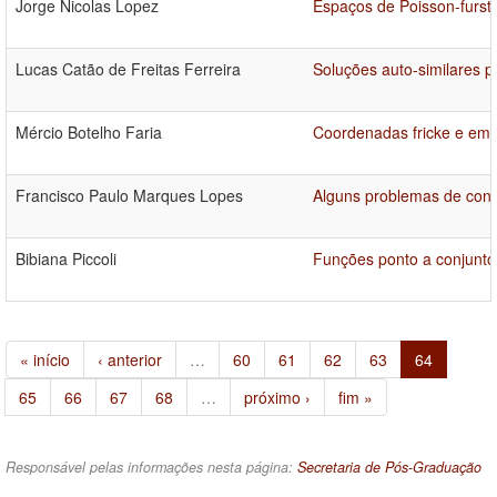
Jorge Nicolas Lopez
Espaços de Poisson-furst
Lucas Catão de Freitas Ferreira
Soluções auto-similares 
Mércio Botelho Faria
Coordenadas fricke e emp
Francisco Paulo Marques Lopes
Alguns problemas de contr
Bibiana Piccoli
Funções ponto a conjunto
« início
‹ anterior
…
60
61
62
63
64
65
66
67
68
…
próximo ›
fim »
Responsável pelas informações nesta página:
Secretaria de Pós-Graduação