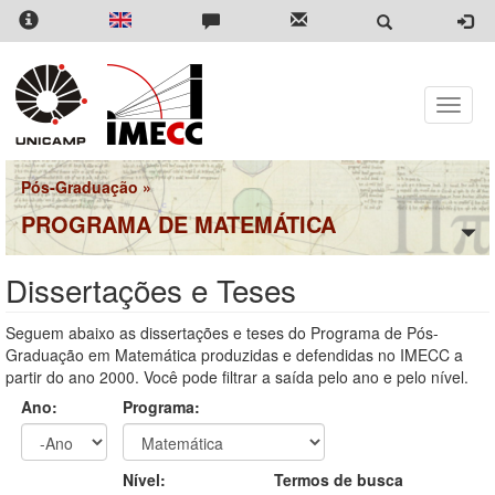
Pular
para
o
conteúdo
principal
Toggle
naviga
Pós-Graduação
»
PROGRAMA DE MATEMÁTICA
Dissertações e Teses
Seguem abaixo as dissertações e teses do Programa de Pós-
Graduação em Matemática produzidas e defendidas no IMECC a
partir do ano 2000. Você pode filtrar a saída pelo ano e pelo nível.
Ano:
Programa:
Ano
Ano:
Nível:
Termos de busca