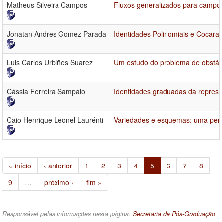
Matheus Silveira Campos
Fluxos generalizados para campos
Jonatan Andres Gomez Parada
Identidades Polinomiais e Cocara
Luis Carlos Urbiñes Suarez
Um estudo do problema de obstác
Cássia Ferreira Sampaio
Identidades graduadas da represe
Caio Henrique Leonel Laurénti
Variedades e esquemas: uma persp
« início
‹ anterior
1
2
3
4
5
6
7
8
9
…
próximo ›
fim »
Responsável pelas informações nesta página:
Secretaria de Pós-Graduação