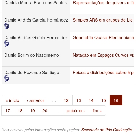
Daniela Moura Prata dos Santos
Representações de quivers e fibr
Danilo Andrés García Hernández
Simples ARS em grupos de Lie so
Danilo Andres Garcia Hernandez
Geometria Quase-Riemanniana 
Danilo Borim do Nascimento
Natação em Espaços Curvos via 
Danilo de Rezende Santiago
Feixes e distribuições sobre hipe
« início
‹ anterior
…
12
13
14
15
16
17
18
19
20
…
próximo ›
fim »
Responsável pelas informações nesta página:
Secretaria de Pós-Graduação