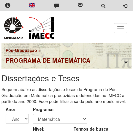
Pular
para
o
conteúdo
principal
Toggle
naviga
Pós-Graduação
»
PROGRAMA DE MATEMÁTICA
Dissertações e Teses
Seguem abaixo as dissertações e teses do Programa de Pós-
Graduação em Matemática produzidas e defendidas no IMECC a
partir do ano 2000. Você pode filtrar a saída pelo ano e pelo nível.
Ano:
Programa:
Ano
Ano:
Nível:
Termos de busca