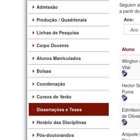
Seguem ab
Admissão
a partir d
Ano:
Produção / Quadrienais
Linhas de Pesquisa
Ano
Ano:
Corpo Docente
Aluno
Alunos Matriculados
Wington 
Vital
Bolsas
Coordenação
Hector S
Puma
Cursos de Verão
Dissertações e Teses
Edmilson
de Olivei
Horário das Disciplinas
Ariquele
Pós-doutorandos