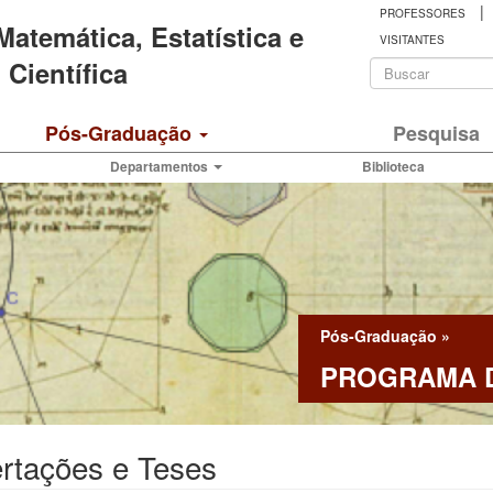
|
PROFESSORES
 Matemática, Estatística e
VISITANTES
Formulá
Científica
de
Buscar
Pós-Graduação
Pesquisa
busca
Departamentos
Biblioteca
Pós-Graduação
»
PROGRAMA D
rtações e Teses