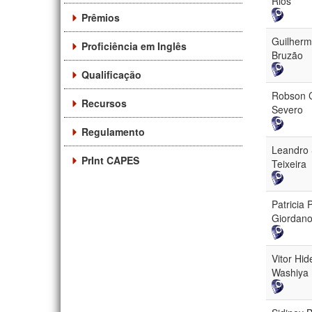
Rios
Prêmios
Guilherm
Proficiência em Inglês
Bruzão
Qualificação
Robson 
Recursos
Severo
Regulamento
Leandro 
PrInt CAPES
Teixeira
Patricia 
Giordan
Vitor Hid
Washiya