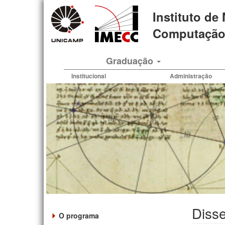
Pular
Instituto de
para
o
Computação 
conteúdo
principal
Graduação
Institucional
Administração
Disse
O programa