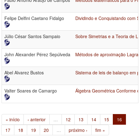
Fabio Antonio Araujo de Campos
Métodos Matemáticos para o Pro
Felipe Delfini Caetano Fidalgo
Dividindo e Conquistando com S
Júlio César Santos Sampaio
Sobre Simetrias e a Teoria de L
John Alexander Pérez Sepúlveda
Métodos de aproximação Lagrang
Abel Alvarez Bustos
Sistema de leis de balanço em 
Valter Soares de Camargo
Álgebra Geométrica Conforme e
« início
‹ anterior
…
12
13
14
15
16
17
18
19
20
…
próximo ›
fim »