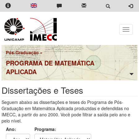
Pular
para
o
conteúdo
principal
Toggle
naviga
Pós-Graduação
»
PROGRAMA DE MATEMÁTICA
APLICADA
Dissertações e Teses
Seguem abaixo as dissertações e teses do Programa de Pós-
Graduação em Matemática Aplicada produzidas e defendidas no
IMECC, a partir do ano 2000. Você pode filtrar a saída pelo ano e
pelo nível.
Ano:
Programa: