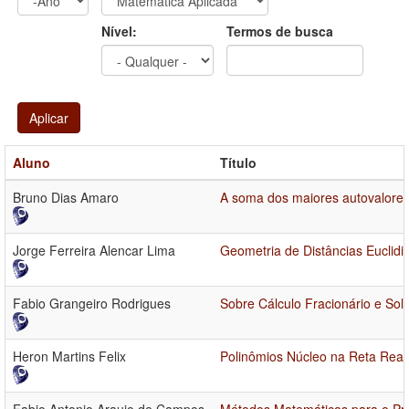
Ano
Ano:
Nível:
Termos de busca
Aplicar
Aluno
Título
Bruno Dias Amaro
A soma dos maiores autovalores 
Jorge Ferreira Alencar Lima
Geometria de Distâncias Euclidi
Fabio Grangeiro Rodrigues
Sobre Cálculo Fracionário e So
Heron Martins Felix
Polinômios Núcleo na Reta Real 