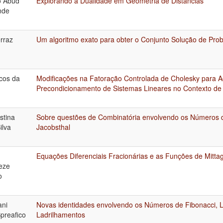
 Abud
Explorando a Dualidade em Geometria de Distâncias
nde
rraz
Um algoritmo exato para obter o Conjunto Solução de Prob
cos da
Modificações na Fatoração Controlada de Cholesky para A
Precondicionamento de Sistemas Lineares no Contexto de 
stina
Sobre questões de Combinatória envolvendo os Números de
ilva
Jacobsthal
Equações Diferenciais Fracionárias e as Funções de Mittag
eze
o
ani
Novas identidades envolvendo os Números de Fibonacci, L
Spreafico
Ladrilhamentos