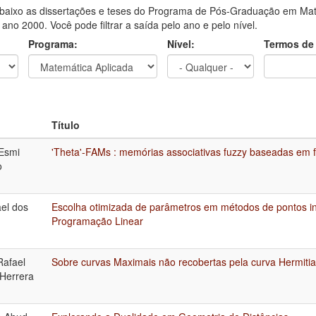
aixo as dissertações e teses do Programa de Pós-Graduação em Mat
o ano 2000. Você pode filtrar a saída pelo ano e pelo nível.
Programa:
Nível:
Termos de
Título
Esmi
'Theta'-FAMs : memórias associativas fuzzy baseadas em f
o
ael dos
Escolha otimizada de parâmetros em métodos de pontos in
Programação Linear
Rafael
Sobre curvas Maximais não recobertas pela curva Hermiti
Herrera