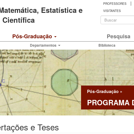
|
PROFESSORES
 Matemática, Estatística e
VISITANTES
Formulá
Científica
de
Buscar
Pós-Graduação
Pesquisa
busca
Departamentos
Biblioteca
Pós-Graduação
»
PROGRAMA D
rtações e Teses