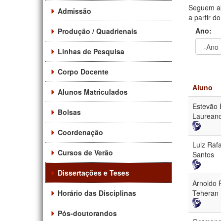
Seguem ab
Admissão
a partir d
Ano:
Produção / Quadrienais
Linhas de Pesquisa
Ano
Ano:
Corpo Docente
Aluno
Alunos Matriculados
Estevão 
Bolsas
Laurean
Coordenação
Luiz Raf
Cursos de Verão
Santos
Dissertações e Teses
Arnoldo 
Horário das Disciplinas
Teheran 
Pós-doutorandos