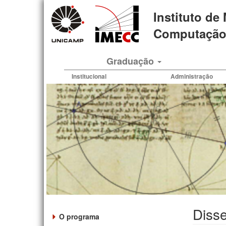
Pular
Instituto de
para
o
Computação 
conteúdo
principal
Graduação
Institucional
Administração
Disse
O programa