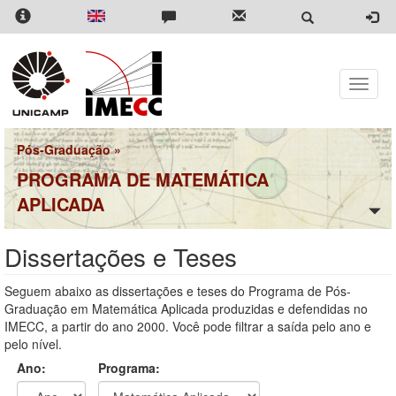
Pular
para
o
conteúdo
principal
Toggle
naviga
Pós-Graduação
»
PROGRAMA DE MATEMÁTICA
APLICADA
Dissertações e Teses
Seguem abaixo as dissertações e teses do Programa de Pós-
Graduação em Matemática Aplicada produzidas e defendidas no
IMECC, a partir do ano 2000. Você pode filtrar a saída pelo ano e
pelo nível.
Ano:
Programa: