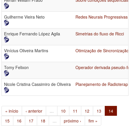
Renan William Prado
Sobre condições sequenciais
Guilherme Vieira Neto
Redes Neurais Progressivas 
Enrique Fernando López Agila
Simetrias do fluxo de Ricci
Vinícius Oliveira Martins
Otimização de Sincronizaçã
Tomy Felixon
Operador derivada pseudo-fra
Nicole Cristina Cassimiro de Oliveira
Planejamento de Radioterapi
« início
‹ anterior
…
10
11
12
13
14
15
16
17
18
…
próximo ›
fim »