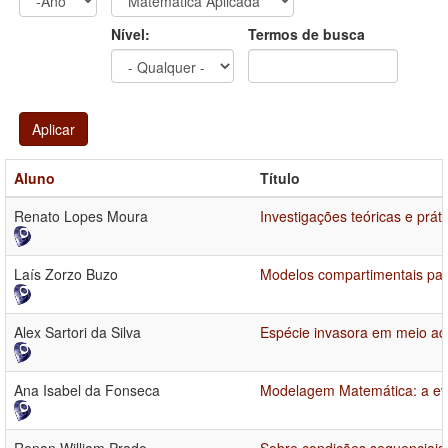
Ano
Ano:
Nível:
Termos de busca
Aplicar
Aluno
Título
Renato Lopes Moura
Investigações teóricas e prát
Laís Zorzo Buzo
Modelos compartimentais par
Alex Sartori da Silva
Espécie invasora em meio aq
Ana Isabel da Fonseca
Modelagem Matemática: a evo