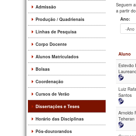
Seguem ab
Admissão
a partir d
Ano:
Produção / Quadrienais
Linhas de Pesquisa
Ano
Ano:
Corpo Docente
Aluno
Alunos Matriculados
Estevão 
Bolsas
Laurean
Coordenação
Luiz Raf
Cursos de Verão
Santos
Dissertações e Teses
Arnoldo 
Horário das Disciplinas
Teheran 
Pós-doutorandos