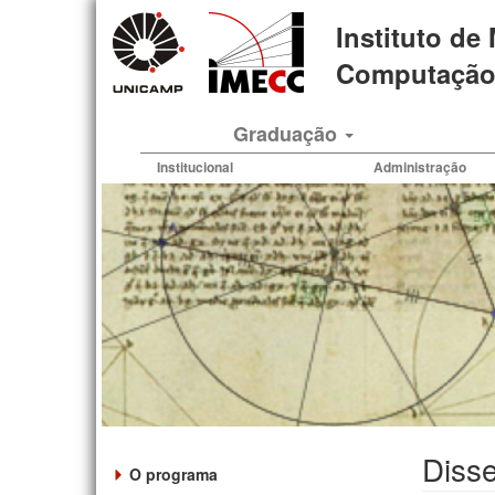
Pular
Instituto de
para
o
Computação 
conteúdo
principal
Graduação
Institucional
Administração
Disse
O programa