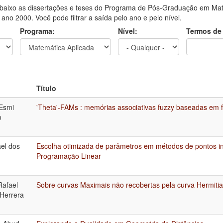
aixo as dissertações e teses do Programa de Pós-Graduação em Mat
o ano 2000. Você pode filtrar a saída pelo ano e pelo nível.
Programa:
Nível:
Termos de
Título
Esmi
'Theta'-FAMs : memórias associativas fuzzy baseadas em f
o
ael dos
Escolha otimizada de parâmetros em métodos de pontos in
Programação Linear
Rafael
Sobre curvas Maximais não recobertas pela curva Hermiti
Herrera