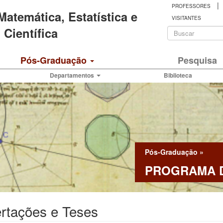
|
PROFESSORES
 Matemática, Estatística e
VISITANTES
Formulá
Científica
de
Buscar
Pós-Graduação
Pesquisa
busca
Departamentos
Biblioteca
Pós-Graduação
»
PROGRAMA D
rtações e Teses