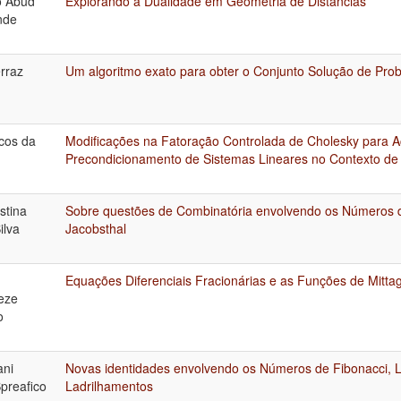
 Abud
Explorando a Dualidade em Geometria de Distâncias
nde
rraz
Um algoritmo exato para obter o Conjunto Solução de Prob
cos da
Modificações na Fatoração Controlada de Cholesky para A
Precondicionamento de Sistemas Lineares no Contexto de 
stina
Sobre questões de Combinatória envolvendo os Números de
ilva
Jacobsthal
Equações Diferenciais Fracionárias e as Funções de Mittag
eze
o
ani
Novas identidades envolvendo os Números de Fibonacci, L
Spreafico
Ladrilhamentos