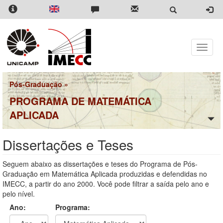
Pular
para
o
conteúdo
principal
Toggle
naviga
Pós-Graduação
»
PROGRAMA DE MATEMÁTICA
APLICADA
Dissertações e Teses
Seguem abaixo as dissertações e teses do Programa de Pós-
Graduação em Matemática Aplicada produzidas e defendidas no
IMECC, a partir do ano 2000. Você pode filtrar a saída pelo ano e
pelo nível.
Ano:
Programa: