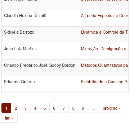
Claudia Helena Dezotti
A Teoria Espectral e Doen
Sidinéia Barrozo
Dinâmica e Controle da T
Joao Luiz Martins
Migração, Demigração e I
Orlando Frederico José Godoy Bordoni
Métodos Quantitativos par
Eduardo Guéron
Estabilidade e Caos ao R
1
2
3
4
5
6
7
8
9
…
próximo ›
fim »