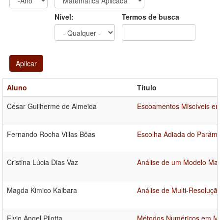
Ano
Ano:
Nível:
Termos de busca
Aplicar
Aluno
Título
César Guilherme de Almeida
Escoamentos Miscíveis e
Fernando Rocha Villas Bôas
Escolha Adiada do Parâme
Cristina Lúcia Dias Vaz
Análise de um Modelo Mat
Magda Kimico Kaibara
Análise de Multi-Resoluç
Elvio Angel Pilotta
Métodos Numéricos em Mi