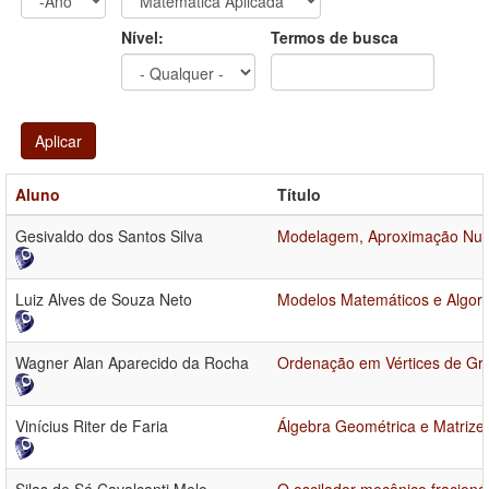
Ano
Ano:
Nível:
Termos de busca
Aplicar
Aluno
Título
Gesivaldo dos Santos Silva
Modelagem, Aproximação Numér
Luiz Alves de Souza Neto
Modelos Matemáticos e Algor
Wagner Alan Aparecido da Rocha
Ordenação em Vértices de Gra
Vinícius Riter de Faria
Álgebra Geométrica e Matrizes