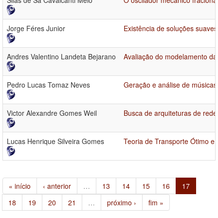
Silas de Sá Cavalcanti Melo
O oscilador mecânico fracioná
Jorge Féres Junior
Existência de soluções suaves 
Andres Valentino Landeta Bejarano
Avaliação do modelamento da
Pedro Lucas Tomaz Neves
Geração e análise de músicas
Victor Alexandre Gomes Weil
Busca de arquiteturas de rede
Lucas Henrique Silveira Gomes
Teoria de Transporte Ótimo e
« início
‹ anterior
…
13
14
15
16
17
18
19
20
21
…
próximo ›
fim »