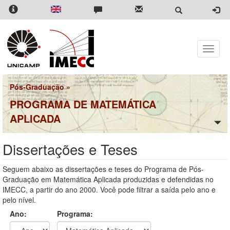
Pular
para
o
conteúdo
principal
Toggle
naviga
Pós-Graduação
»
PROGRAMA DE MATEMÁTICA
APLICADA
Dissertações e Teses
Seguem abaixo as dissertações e teses do Programa de Pós-
Graduação em Matemática Aplicada produzidas e defendidas no
IMECC, a partir do ano 2000. Você pode filtrar a saída pelo ano e
pelo nível.
Ano:
Programa: