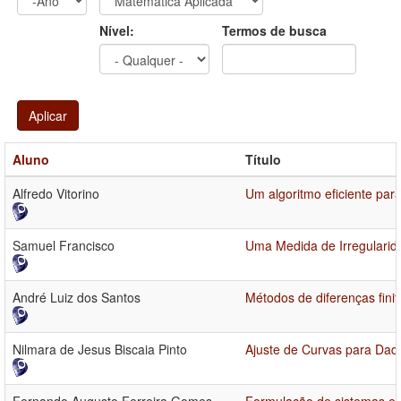
Ano
Ano:
Nível:
Termos de busca
Aplicar
Aluno
Título
Alfredo Vitorino
Um algoritmo eficiente para
Samuel Francisco
Uma Medida de Irregularid
André Luiz dos Santos
Métodos de diferenças fini
Nilmara de Jesus Biscaia Pinto
Ajuste de Curvas para Dado