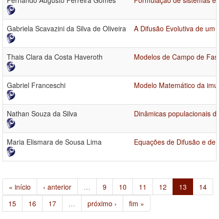
Fernando Augusto Ferreira Gomes
Formulação de sistemas ep
Gabriela Scavazini da Silva de Oliveira
A Difusão Evolutiva de um
Thais Clara da Costa Haveroth
Modelos de Campo de Fase 
Gabriel Franceschi
Modelo Matemático da imun
Nathan Souza da Silva
Dinâmicas populacionais d
Maria Elismara de Sousa Lima
Equações de Difusão e de 
« início
‹ anterior
…
9
10
11
12
13
14
15
16
17
…
próximo ›
fim »