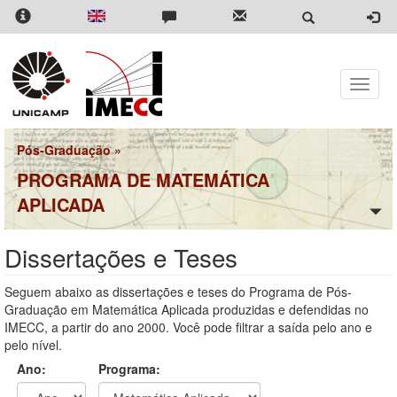
Pular
para
o
conteúdo
principal
Toggle
naviga
Pós-Graduação
»
PROGRAMA DE MATEMÁTICA
APLICADA
Dissertações e Teses
Seguem abaixo as dissertações e teses do Programa de Pós-
Graduação em Matemática Aplicada produzidas e defendidas no
IMECC, a partir do ano 2000. Você pode filtrar a saída pelo ano e
pelo nível.
Ano:
Programa: