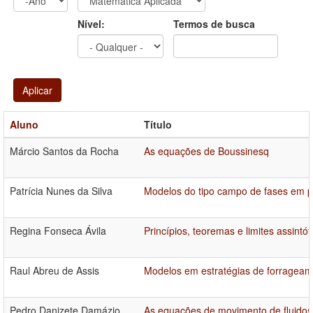
Ano
Ano:
Nível:
Termos de busca
Aplicar
Aluno
Título
Márcio Santos da Rocha
As equações de Boussinesq
Patrícia Nunes da Silva
Modelos do tipo campo de fases em pr
Regina Fonseca Ávila
Princípios, teoremas e limites assintó
Raul Abreu de Assis
Modelos em estratégias de forrageam
Pedro Danizete Damázio
As equações de movimento de fluidos