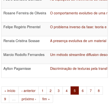
Rosane Ferreira de Oliveira
O comportamento evolutivo de uma ma
Felipe Rogério Pimentel
O problema inverso da fase: teoria e 
Renata Cristina Sossae
A presença evolutiva de um material 
Marcio Rodolfo Fernandes
Um método streamline diffusion desc
Aylton Pagamisse
Discriminação de texturas pela trans
« início
‹ anterior
1
2
3
4
5
6
7
8
9
…
próximo ›
fim »