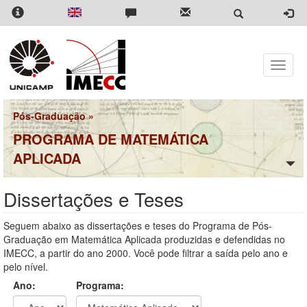
Pular
para
o
conteúdo
principal
Toggle
naviga
Pós-Graduação
»
PROGRAMA DE MATEMÁTICA
APLICADA
Dissertações e Teses
Seguem abaixo as dissertações e teses do Programa de Pós-
Graduação em Matemática Aplicada produzidas e defendidas no
IMECC, a partir do ano 2000. Você pode filtrar a saída pelo ano e
pelo nível.
Ano:
Programa: