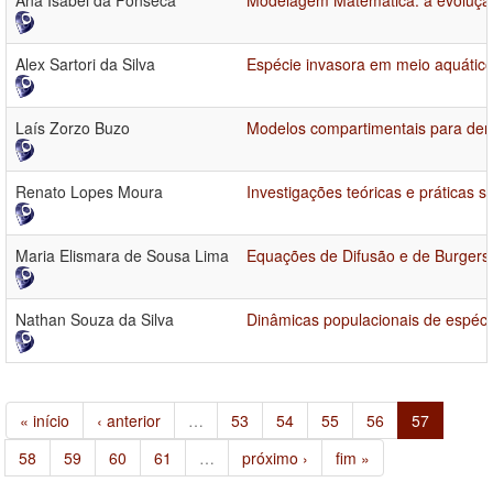
Ana Isabel da Fonseca
Modelagem Matemática: a evolução
Alex Sartori da Silva
Espécie invasora em meio aquático
Laís Zorzo Buzo
Modelos compartimentais para den
Renato Lopes Moura
Investigações teóricas e práticas s
Maria Elismara de Sousa Lima
Equações de Difusão e de Burgers 
Nathan Souza da Silva
Dinâmicas populacionais de espéc
« início
‹ anterior
…
53
54
55
56
57
58
59
60
61
…
próximo ›
fim »