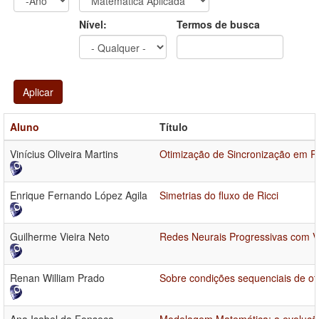
Ano
Ano:
Nível:
Termos de busca
Aplicar
Aluno
Título
Vinícius Oliveira Martins
Otimização de Sincronização em 
Enrique Fernando López Agila
Simetrias do fluxo de Ricci
Guilherme Vieira Neto
Redes Neurais Progressivas com V
Renan William Prado
Sobre condições sequenciais de o