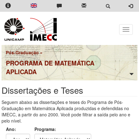
Pular
para
o
conteúdo
principal
Toggle
naviga
Pós-Graduação
»
PROGRAMA DE MATEMÁTICA
APLICADA
Dissertações e Teses
Seguem abaixo as dissertações e teses do Programa de Pós-
Graduação em Matemática Aplicada produzidas e defendidas no
IMECC, a partir do ano 2000. Você pode filtrar a saída pelo ano e
pelo nível.
Ano:
Programa: