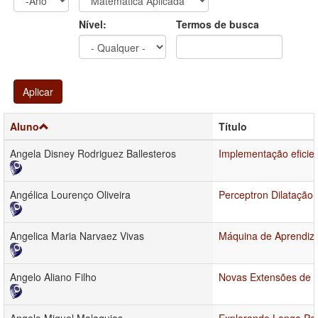
Ano
Ano:
Nível:
Termos de busca
Aplicar
Aluno
Título
Angela Disney Rodriguez Ballesteros
Implementação eficie
Angélica Lourenço Oliveira
Perceptron Dilatação
Angelica Maria Narvaez Vivas
Máquina de Aprendiz
Angelo Aliano Filho
Novas Extensões de Té