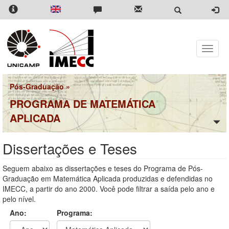
Pular
para
o
conteúdo
principal
Toggle
naviga
Pós-Graduação
»
PROGRAMA DE MATEMÁTICA
APLICADA
Dissertações e Teses
Seguem abaixo as dissertações e teses do Programa de Pós-
Graduação em Matemática Aplicada produzidas e defendidas no
IMECC, a partir do ano 2000. Você pode filtrar a saída pelo ano e
pelo nível.
Ano:
Programa: