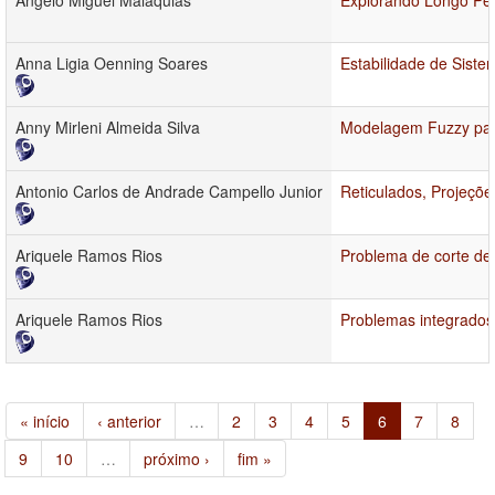
Angelo Miguel Malaquias
Explorando Longo Per
Anna Ligia Oenning Soares
Estabilidade de Siste
Anny Mirleni Almeida Silva
Modelagem Fuzzy par
Antonio Carlos de Andrade Campello Junior
Reticulados, Projeçõe
Ariquele Ramos Rios
Problema de corte de
Ariquele Ramos Rios
Problemas integrados
« início
‹ anterior
…
2
3
4
5
6
7
8
9
10
…
próximo ›
fim »