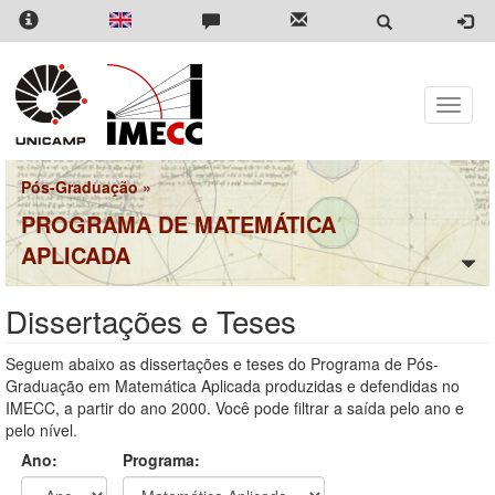
Pular
para
o
conteúdo
principal
Toggle
naviga
Pós-Graduação
»
PROGRAMA DE MATEMÁTICA
APLICADA
Dissertações e Teses
Seguem abaixo as dissertações e teses do Programa de Pós-
Graduação em Matemática Aplicada produzidas e defendidas no
IMECC, a partir do ano 2000. Você pode filtrar a saída pelo ano e
pelo nível.
Ano:
Programa: