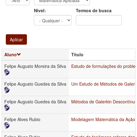
Ano
Ano:
Nível:
Termos de busca
Aplicar
Aluno
Título
Felipe Augusto Moreira da Silva
Estudo de formulações do problem
Felipe Augusto Guedes da Silva
Um Estudo de Métodos de Galerki
Felipe Augusto Guedes da Silva
Métodos de Galerkin Descontínuo
Felipe Alves Rubio
Modelagem Matemática da Ação d