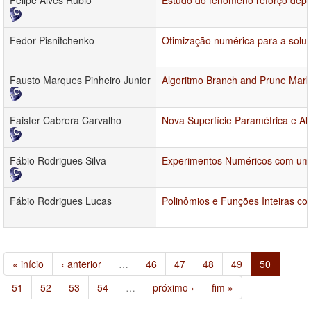
Felipe Alves Rubio
Estudo do fenômeno reforço depe
Fedor Pisnitchenko
Otimização numérica para a soluç
Fausto Marques Pinheiro Junior
Algoritmo Branch and Prune Mark
Faister Cabrera Carvalho
Nova Superfície Paramétrica e A
Fábio Rodrigues Silva
Experimentos Numéricos com um S
Fábio Rodrigues Lucas
Polinômios e Funções Inteiras c
« início
‹ anterior
…
46
47
48
49
50
51
52
53
54
…
próximo ›
fim »