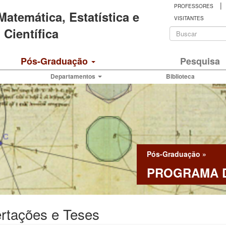
|
PROFESSORES
 Matemática, Estatística e
VISITANTES
Formulá
Científica
de
Buscar
Pós-Graduação
Pesquisa
busca
Departamentos
Biblioteca
Pós-Graduação
»
PROGRAMA D
rtações e Teses