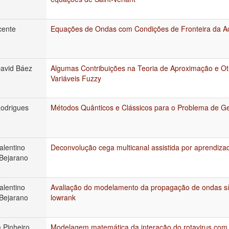
cente
Equações de Ondas com Condições de Fronteira da Ac
avid Báez
Algumas Contribuições na Teoria de Aproximação e O
Variáveis Fuzzy
odrigues
Métodos Quânticos e Clássicos para o Problema de Ge
alentino
Deconvolução cega multicanal assistida por aprendiza
Bejarano
alentino
Avaliação do modelamento da propagação de ondas s
Bejarano
lowrank
 Pinheiro
Modelagem matemática da interação do rotavirus com 