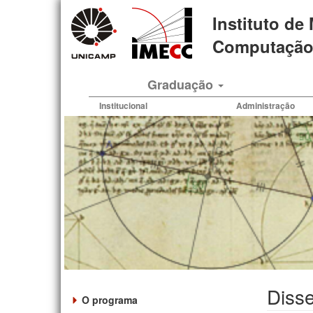
Pular
Instituto de
para
o
Computação 
conteúdo
principal
Graduação
Institucional
Administração
Disse
O programa