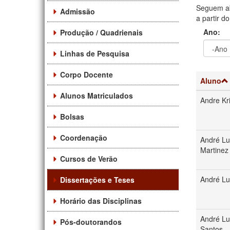
Seguem ab
Admissão
a partir d
Ano:
Produção / Quadrienais
Linhas de Pesquisa
Ano
Ano:
Corpo Docente
Aluno
Alunos Matriculados
Andre Kr
Bolsas
Coordenação
André L
Martinez
Cursos de Verão
André Lu
Dissertações e Teses
Horário das Disciplinas
André Lu
Pós-doutorandos
Santos