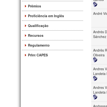
Prêmios
André Vi
Proficiência em Inglês
Qualificação
Andrés D
Recursos
Sánchez
Regulamento
Andrês R
PrInt CAPES
Oliveira
Andres V
Landeta 
Andres V
Landeta 
Andressa