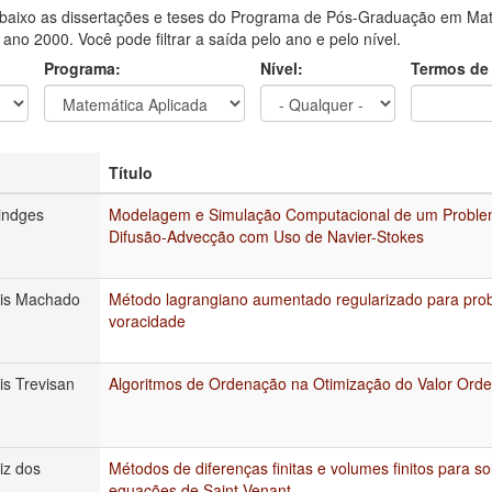
aixo as dissertações e teses do Programa de Pós-Graduação em Mat
o ano 2000. Você pode filtrar a saída pelo ano e pelo nível.
Programa:
Nível:
Termos de
Título
indges
Modelagem e Simulação Computacional de um Problem
Difusão-Advecção com Uso de Navier-Stokes
uis Machado
Método lagrangiano aumentado regularizado para pr
voracidade
is Trevisan
Algoritmos de Ordenação na Otimização do Valor Ord
iz dos
Métodos de diferenças finitas e volumes finitos para 
equações de Saint-Venant