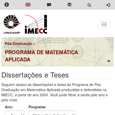
Pular
para
o
conteúdo
principal
Toggle
naviga
Pós-Graduação
»
PROGRAMA DE MATEMÁTICA
APLICADA
Dissertações e Teses
Seguem abaixo as dissertações e teses do Programa de Pós-
Graduação em Matemática Aplicada produzidas e defendidas no
IMECC, a partir do ano 2000. Você pode filtrar a saída pelo ano e
pelo nível.
Ano:
Programa: