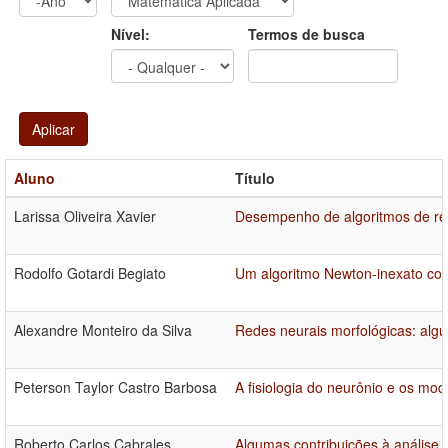
Ano
Ano:
Nível:
Termos de busca
Aplicar
Aluno
Título
Larissa Oliveira Xavier
Desempenho de algoritmos de reg
Rodolfo Gotardi Begiato
Um algoritmo Newton-inexato com 
Alexandre Monteiro da Silva
Redes neurais morfológicas: algu
Peterson Taylor Castro Barbosa
A fisiologia do neurônio e os m
Roberto Carlos Cabrales
Algumas contribuições à análise 