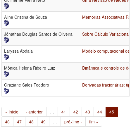
Guilherme Vieira Neto
Uma Revisão de Redes Ne
Aline Cristina de Souza
Memórias Associativas Re
Jônathas Douglas Santos de Oliveira
Sobre Cálculo Variacional
Laryssa Abdala
Modelo computacional de 
Mônica Helena Ribeiro Luiz
Dinâmica e controle de do
Graziane Sales Teodoro
Derivadas fracionárias: tip
« início
‹ anterior
…
41
42
43
44
45
46
47
48
49
…
próximo ›
fim »