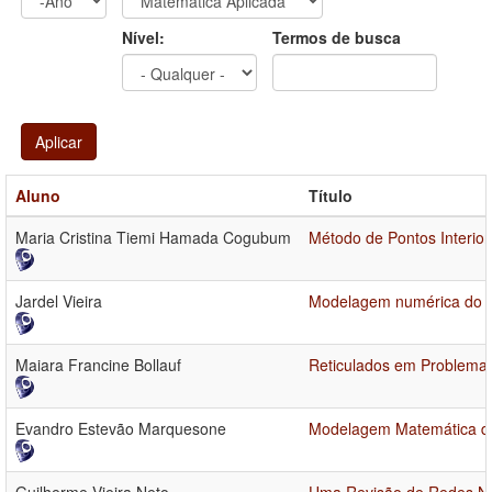
Ano
Ano:
Nível:
Termos de busca
Aplicar
Aluno
Título
Maria Cristina Tiemi Hamada Cogubum
Método de Pontos Interio
Jardel Vieira
Modelagem numérica do e
Maiara Francine Bollauf
Reticulados em Problema
Evandro Estevão Marquesone
Modelagem Matemática da