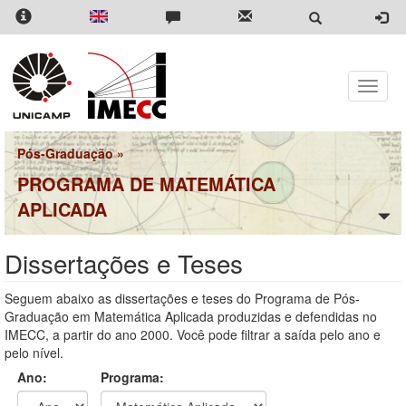
Pular
para
o
conteúdo
principal
Toggle
naviga
Pós-Graduação
»
PROGRAMA DE MATEMÁTICA
APLICADA
Dissertações e Teses
Seguem abaixo as dissertações e teses do Programa de Pós-
Graduação em Matemática Aplicada produzidas e defendidas no
IMECC, a partir do ano 2000. Você pode filtrar a saída pelo ano e
pelo nível.
Ano:
Programa: