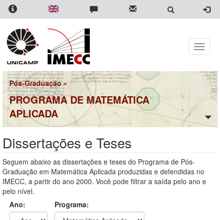
Pular
para
o
conteúdo
principal
Toggle
naviga
Pós-Graduação
»
PROGRAMA DE MATEMÁTICA
APLICADA
Dissertações e Teses
Seguem abaixo as dissertações e teses do Programa de Pós-
Graduação em Matemática Aplicada produzidas e defendidas no
IMECC, a partir do ano 2000. Você pode filtrar a saída pelo ano e
pelo nível.
Ano:
Programa: