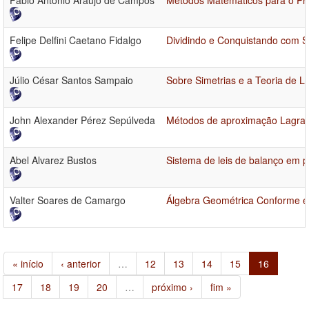
Fabio Antonio Araujo de Campos
Métodos Matemáticos para o Pro
Felipe Delfini Caetano Fidalgo
Dividindo e Conquistando com S
Júlio César Santos Sampaio
Sobre Simetrias e a Teoria de L
John Alexander Pérez Sepúlveda
Métodos de aproximação Lagrang
Abel Alvarez Bustos
Sistema de leis de balanço em 
Valter Soares de Camargo
Álgebra Geométrica Conforme e
« início
‹ anterior
…
12
13
14
15
16
17
18
19
20
…
próximo ›
fim »