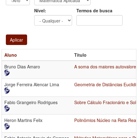
Ano
Ano:
Nível:
Termos de busca
Aplicar
Aluno
Título
Bruno Dias Amaro
A soma dos maiores autovalores 
Jorge Ferreira Alencar Lima
Geometria de Distâncias Euclidi
Fabio Grangeiro Rodrigues
Sobre Cálculo Fracionário e So
Heron Martins Felix
Polinômios Núcleo na Reta Real 