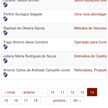
Luciana Takata Gomes
Sobre equações difere
Porfirio Sunagua Salgado
Uma nova abordagem p
Raphael de Oliveira Garcia
Métodos de Volumes Fi
Tiago Antonio Alves Coimbra
Operação para Contin
Juliana Marta Rodrigues de Souza
Estimativa do Coefici
Antonio Carlos de Andrade Campello Junior
Reticulados, Projeçõe
« início
‹ anterior
…
10
11
12
13
14
15
16
17
18
…
próximo ›
fim »