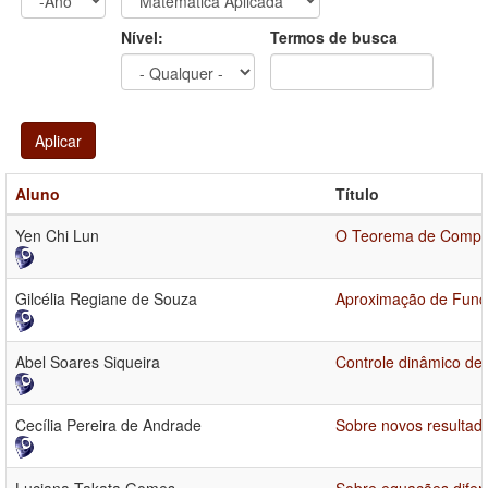
Ano
Ano:
Nível:
Termos de busca
Aplicar
Aluno
Título
Yen Chi Lun
O Teorema de Compar
Gilcélia Regiane de Souza
Aproximação de Funçõ
Abel Soares Siqueira
Controle dinâmico de 
Cecília Pereira de Andrade
Sobre novos resultado