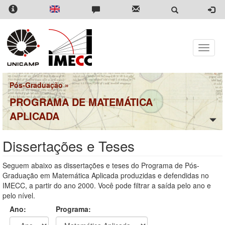
Pular
para
o
conteúdo
principal
Toggle
naviga
Pós-Graduação
»
PROGRAMA DE MATEMÁTICA
APLICADA
Dissertações e Teses
Seguem abaixo as dissertações e teses do Programa de Pós-
Graduação em Matemática Aplicada produzidas e defendidas no
IMECC, a partir do ano 2000. Você pode filtrar a saída pelo ano e
pelo nível.
Ano:
Programa: