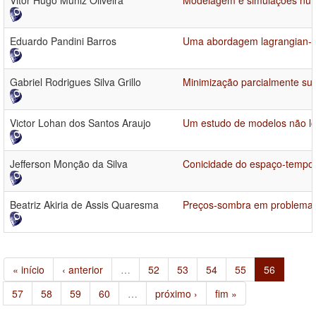
Vitor Hugo Muniz Oliveira
Modelagem e simulações numéri
Eduardo Pandini Barros
Uma abordagem lagrangian-eul
Gabriel Rodrigues Silva Grillo
Minimização parcialmente sua
Victor Lohan dos Santos Araujo
Um estudo de modelos não loca
Jefferson Monção da Silva
Conicidade do espaço-tempo 
Beatriz Akiria de Assis Quaresma
Preços-sombra em problemas 
« início
‹ anterior
…
52
53
54
55
56
57
58
59
60
…
próximo ›
fim »