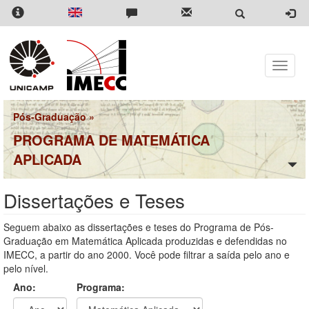
Pular
para
o
conteúdo
principal
Toggle
naviga
Pós-Graduação
»
PROGRAMA DE MATEMÁTICA
APLICADA
Dissertações e Teses
Seguem abaixo as dissertações e teses do Programa de Pós-
Graduação em Matemática Aplicada produzidas e defendidas no
IMECC, a partir do ano 2000. Você pode filtrar a saída pelo ano e
pelo nível.
Ano:
Programa: