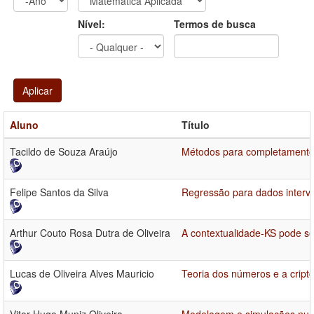
Ano
Ano:
Nível:
Termos de busca
Aplicar
Aluno
Título
Tacildo de Souza Araújo
Métodos para completamento 
Felipe Santos da Silva
Regressão para dados interva
Arthur Couto Rosa Dutra de Oliveira
A contextualidade-KS pode se
Lucas de Oliveira Alves Mauricio
Teoria dos números e a cript