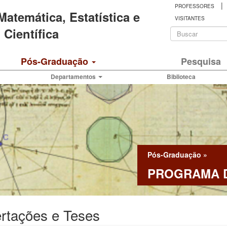
|
PROFESSORES
 Matemática, Estatística e
VISITANTES
Formulá
Científica
de
Buscar
Pós-Graduação
Pesquisa
busca
Departamentos
Biblioteca
Pós-Graduação
»
PROGRAMA D
rtações e Teses