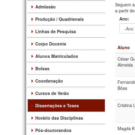
Seguem ab
Admissão
a partir d
Ano:
Produção / Quadrienais
Linhas de Pesquisa
Ano
Ano:
Corpo Docente
Aluno
Alunos Matriculados
César Gu
Almeida
Bolsas
Coordenação
Fernando
Bôas
Cursos de Verão
Cristina 
Dissertações e Teses
Horário das Disciplinas
Magda Ki
Pós-doutorandos