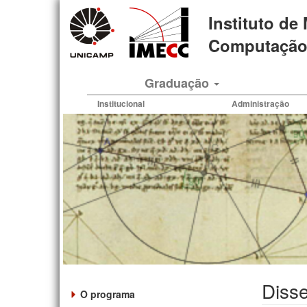
Pular
Instituto de
para
o
Computação 
conteúdo
principal
Graduação
Institucional
Administração
Disse
O programa