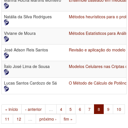
Marina Rocha Martins Monteiro
Ensemble baseado em medidas de
Natália da Silva Rodrigues
Métodos heurísticos para o prob
Viviane de Moura
Métodos Estatísticos para Análi
José Adson Reis Santos
Revisão e aplicação do modelo
Ítalo José Lima de Sousa
Modelos Celulares nas Criptas 
Lucas Santos Cardozo de Sá
O Método de Cálculo de Potênci
« início
‹ anterior
…
4
5
6
7
8
9
10
11
12
…
próximo ›
fim »