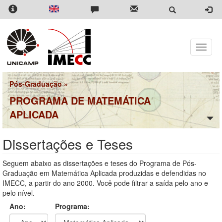
Pular
para
o
conteúdo
principal
Toggle
naviga
Pós-Graduação
»
PROGRAMA DE MATEMÁTICA
APLICADA
Dissertações e Teses
Seguem abaixo as dissertações e teses do Programa de Pós-
Graduação em Matemática Aplicada produzidas e defendidas no
IMECC, a partir do ano 2000. Você pode filtrar a saída pelo ano e
pelo nível.
Ano:
Programa: