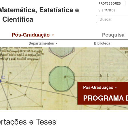
|
PROFESSORES
 Matemática, Estatística e
VISITANTES
Formulá
Científica
de
Buscar
Pós-Graduação
Pesquisa
busca
Departamentos
Biblioteca
Pós-Graduação
»
PROGRAMA D
rtações e Teses