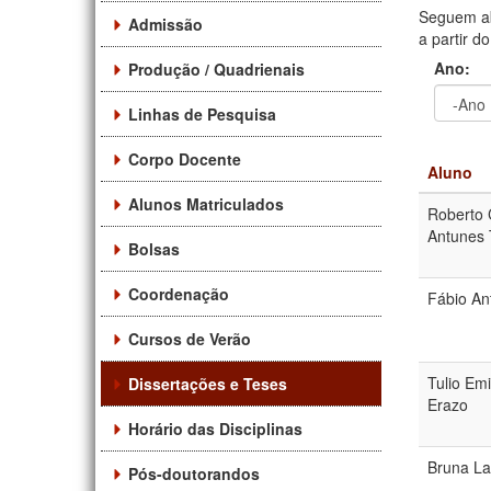
Seguem ab
Admissão
a partir d
Ano:
Produção / Quadrienais
Linhas de Pesquisa
Ano
Ano:
Corpo Docente
Aluno
Alunos Matriculados
Roberto 
Antunes
Bolsas
Coordenação
Fábio An
Cursos de Verão
Tulio Em
Dissertações e Teses
Erazo
Horário das Disciplinas
Bruna L
Pós-doutorandos