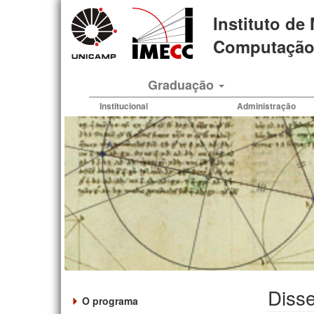
Pular
Instituto de
para
o
Computação 
conteúdo
principal
Graduação
Institucional
Administração
Disse
O programa