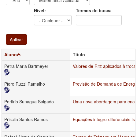
Ano
Ano:
Nível:
Termos de busca
Aplicar
Aluno
Título
Petra Maria Bartmeyer
Valores de Ritz aplicados à troc
Piero Ruzzi Ramalho
Previsão de Demanda de Energia
Porfirio Sunagua Salgado
Uma nova abordagem para encont
Priscila Santos Ramos
Equações integro-diferenciais fr