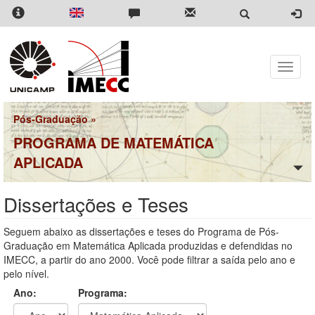
Pular
para
o
conteúdo
principal
Toggle
naviga
Pós-Graduação
»
PROGRAMA DE MATEMÁTICA
APLICADA
Dissertações e Teses
Seguem abaixo as dissertações e teses do Programa de Pós-
Graduação em Matemática Aplicada produzidas e defendidas no
IMECC, a partir do ano 2000. Você pode filtrar a saída pelo ano e
pelo nível.
Ano:
Programa: