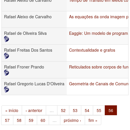
Rafael Aleixo de Carvalho
Tempo de Trânsito em Meios com 
Rafael Aleixo de Carvalho
As equações da onda imagem par
Rafael de Oliveira Silva
Eaggle: Um modelo de programaçã
Rafael Freitas Dos Santos
Contextualidade e grafos
Rafael Froner Prando
Reticulados sobre corpos de fun
Rafael Gregorio Lucas D'Oliveira
Geometria de Canais de Comuni
« início
‹ anterior
…
52
53
54
55
56
57
58
59
60
…
próximo ›
fim »