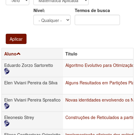
Ano
Ano:
Nível:
Termos de busca
Aplicar
Aluno
Título
Eduardo Zorzo Sartoretto
Algoritmo Evolutivo para Otimização
Elen Viviani Pereira da Silva
Alguns Resultados em Partições Pl
Elen Viviani Pereira Spreafico
Novas identidades envolvendo os Nú
Eleonesio Strey
Construções de Reticulados a partir
Eliana Contharteze Grigoletto
Implementação eficiente dos método