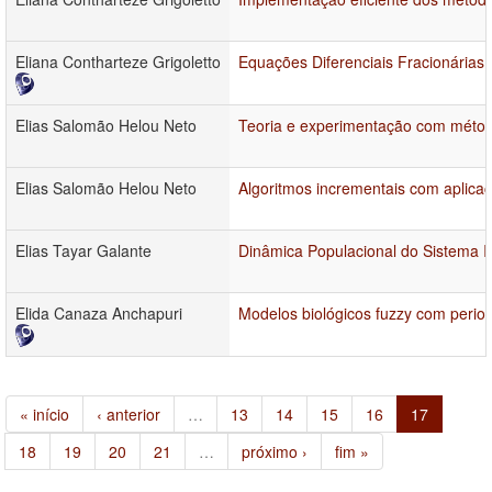
Eliana Contharteze Grigoletto
Equações Diferenciais Fracionárias 
Elias Salomão Helou Neto
Teoria e experimentação com métod
Elias Salomão Helou Neto
Algoritmos incrementais com aplic
Elias Tayar Galante
Dinâmica Populacional do Sistema 
Elida Canaza Anchapuri
Modelos biológicos fuzzy com perio
« início
‹ anterior
…
13
14
15
16
17
18
19
20
21
…
próximo ›
fim »