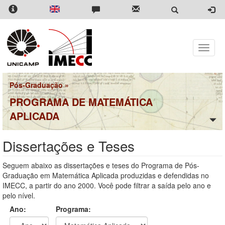
Pular
para
o
conteúdo
principal
Toggle
naviga
Pós-Graduação
»
PROGRAMA DE MATEMÁTICA
APLICADA
Dissertações e Teses
Seguem abaixo as dissertações e teses do Programa de Pós-
Graduação em Matemática Aplicada produzidas e defendidas no
IMECC, a partir do ano 2000. Você pode filtrar a saída pelo ano e
pelo nível.
Ano:
Programa: