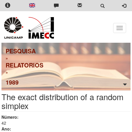
Pular
para
o
conteúdo
principal
Toggle
naviga
PESQUISA
»
RELATORIOS
»
1989
The exact distribution of a random
simplex
Número:
42
Ano: