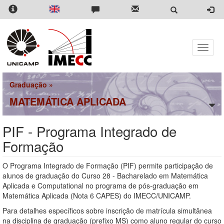
Pular
para
o
conteúdo
principal
Toggle
naviga
Graduação
»
MATEMÁTICA APLICADA
PIF - Programa Integrado de
Formação
O Programa Integrado de Formação (PIF) permite participação de
alunos de graduação do Curso 28 - Bacharelado em Matemática
Aplicada e Computational no programa de pós-graduação em
Matemática Aplicada (Nota 6 CAPES) do IMECC/UNICAMP.
Para detalhes específicos sobre inscrição de matrícula simultânea
na disciplina de graduação (prefixo MS) como aluno regular do curso