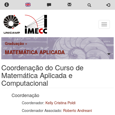
Pular
para
o
conteúdo
principal
Toggle
naviga
Graduação
»
MATEMÁTICA APLICADA
Coordenação do Curso de
Matemática Aplicada e
Computacional
Coordenação
Coordenador:
Kelly Cristina Poldi
Coordenador Associado:
Roberto Andreani