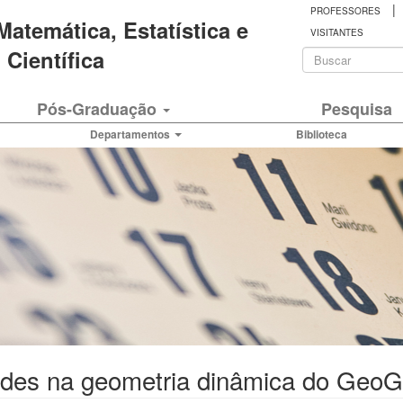
|
PROFESSORES
 Matemática, Estatística e
VISITANTES
Formulá
Científica
de
Buscar
Pós-Graduação
Pesquisa
busca
Departamentos
Biblioteca
ides na geometria dinâmica do Geo