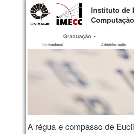
Pular
Instituto de
para
o
Computação 
conteúdo
principal
Graduação
Institucional
Administração
A régua e compasso de Eucl