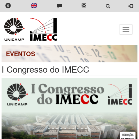
Pular
para
o
conteúdo
principal
Toggle
naviga
EVENTOS
I Congresso do IMECC