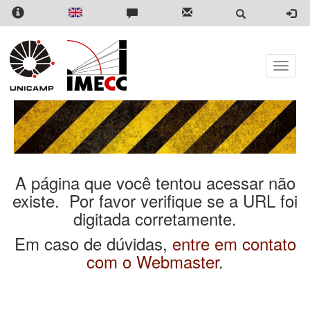
Pular
para
o
conteúdo
principal
Toggle
naviga
A página que você tentou acessar não
existe. Por favor verifique se a URL foi
digitada corretamente.
Em caso de dúvidas,
entre em contato
com o Webmaster
.