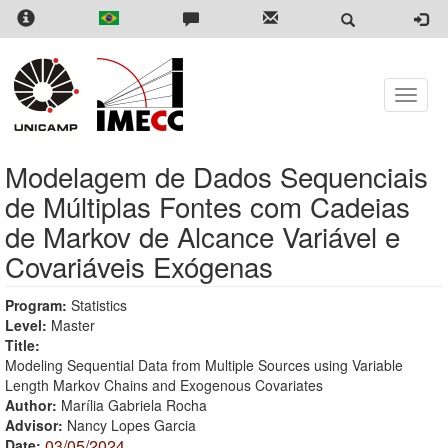
Skip
to
main
content
Toggle
naviga
Modelagem de Dados Sequenciais
de Múltiplas Fontes com Cadeias
de Markov de Alcance Variável e
Covariáveis Exógenas
Program:
Statistics
Level:
Master
Title:
Modeling Sequential Data from Multiple Sources using Variable
Length Markov Chains and Exogenous Covariates
Author:
Marília Gabriela Rocha
Advisor:
Nancy Lopes Garcia
03/05/2024
Date: