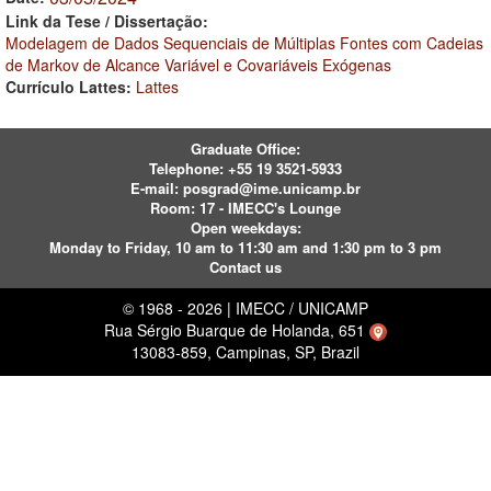
Link da Tese / Dissertação:
Modelagem de Dados Sequenciais de Múltiplas Fontes com Cadeias
de Markov de Alcance Variável e Covariáveis Exógenas
Currículo Lattes:
Lattes
Graduate Office:
Telephone:
+55 19 3521-5933
E-mail:
posgrad@ime.unicamp.br
Room: 17 - IMECC's Lounge
Open weekdays:
Monday to Friday, 10 am to 11:30 am and 1:30 pm to 3 pm
Contact us
© 1968 - 2026 | IMECC / UNICAMP
Rua Sérgio Buarque de Holanda, 651
13083-859, Campinas, SP, Brazil