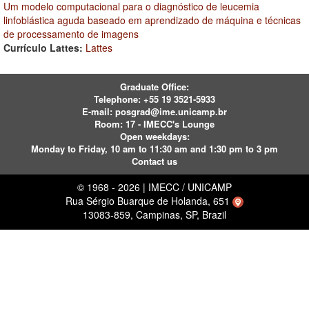
Um modelo computacional para o diagnóstico de leucemia
linfoblástica aguda baseado em aprendizado de máquina e técnicas
de processamento de imagens
Currículo Lattes:
Lattes
Graduate Office:
Telephone:
+55 19 3521-5933
E-mail:
posgrad@ime.unicamp.br
Room: 17 - IMECC's Lounge
Open weekdays:
Monday to Friday, 10 am to 11:30 am and 1:30 pm to 3 pm
Contact us
© 1968 - 2026 | IMECC / UNICAMP
Rua Sérgio Buarque de Holanda, 651
13083-859, Campinas, SP, Brazil