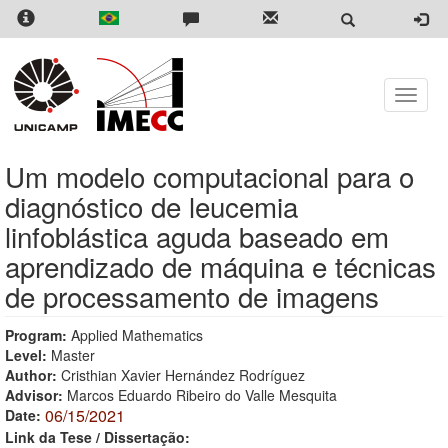
Skip
to
main
content
Toggle
naviga
Um modelo computacional para o
diagnóstico de leucemia
linfoblástica aguda baseado em
aprendizado de máquina e técnicas
de processamento de imagens
Program:
Applied Mathematics
Level:
Master
Author:
Cristhian Xavier Hernández Rodríguez
Advisor:
Marcos Eduardo Ribeiro do Valle Mesquita
06/15/2021
Date:
Link da Tese / Dissertação: