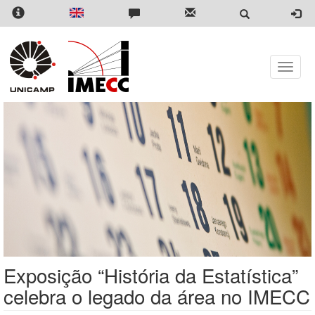
Pular
para
o
conteúdo
principal
Toggle
naviga
Exposição “História da Estatística”
celebra o legado da área no IMECC