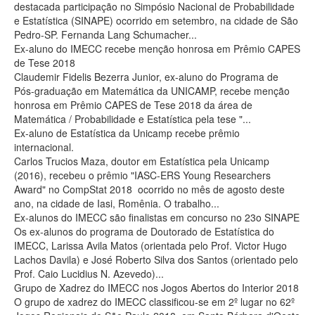
destacada participação no Simpósio Nacional de Probabilidade
e Estatística (SINAPE) ocorrido em setembro, na cidade de São
Pedro-SP. Fernanda Lang Schumacher...
Ex-aluno do IMECC recebe menção honrosa em Prêmio CAPES
de Tese 2018
Claudemir Fidelis Bezerra Junior, ex-aluno do Programa de
Pós-graduação em Matemática da UNICAMP, recebe menção
honrosa em Prêmio CAPES de Tese 2018 da área de
Matemática / Probabilidade e Estatística pela tese "...
Ex-aluno de Estatística da Unicamp recebe prêmio
internacional.
Carlos Trucios Maza, doutor em Estatística pela Unicamp
(2016), recebeu o prêmio "IASC-ERS Young Researchers
Award" no CompStat 2018 ocorrido no mês de agosto deste
ano, na cidade de Iasi, Romênia. O trabalho...
Ex-alunos do IMECC são finalistas em concurso no 23o SINAPE
Os ex-alunos do programa de Doutorado de Estatística do
IMECC, Larissa Avila Matos (orientada pelo Prof. Victor Hugo
Lachos Davila) e José Roberto Silva dos Santos (orientado pelo
Prof. Caio Lucidius N. Azevedo)...
Grupo de Xadrez do IMECC nos Jogos Abertos do Interior 2018
O grupo de xadrez do IMECC classificou-se em 2º lugar no 62º