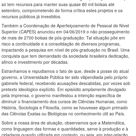
só tem recursos para manter suas quase 80 mil bolsas até
setembro, comprometendo de forma crítica estes projetos e os
recursos públicos já investidos.
Também a Coordenação de Aperfeiçoamento de Pessoal de Nível
Superior (CAPES) anunciou em 04/06/2019 o não prosseguimento
de mais de 2700 bolsas de pós-graduação. Tal situação põe em
risco a continuidade e a consolidação de diversos programas,
impactando a pesquisa em nível de pós-graduação no Brasil. Uma
conquista que tem demandado da sociedade brasileira dedicação,
afinco e investimento por décadas.
Estranhamos e repudiamos o fato de que, desde a posse do atual
governo, a Universidade Pública ter sido vilipendiada pelo próprio
gabinete federal, recebendo acusações descabidas, por vezes sob
pretexto ideológico explícito. Em episódio amplamente divulgado
pela imprensa, o governo manifestou a intenção específica de
diminuir o financiamento dos cursos de Ciências Humanas, como
História, Sociologia e Filosofia, como se houvesse algum primado
das Ciências Exatas ou Biológicas no conhecimento útil ao País.
Sobre a nossa área de atuação, observamos que a Matemática,
como linguagem das formas e quantidades, serve à produção e à
cidadania quando utilizada em contexto, ou seja, em inter-relação