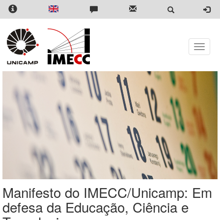
Pular
para
o
conteúdo
principal
Toggle
naviga
Manifesto do IMECC/Unicamp: Em
defesa da Educação, Ciência e