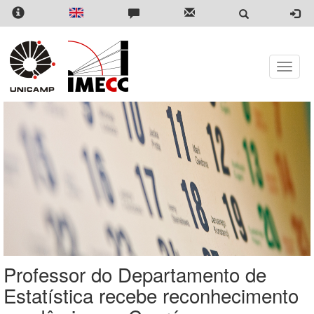
Pular
para
o
conteúdo
principal
Toggle
naviga
Professor do Departamento de
Estatística recebe reconhecimento