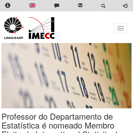
Pular
para
o
conteúdo
principal
Toggle
naviga
Professor do Departamento de
Estatística é nomeado Membro