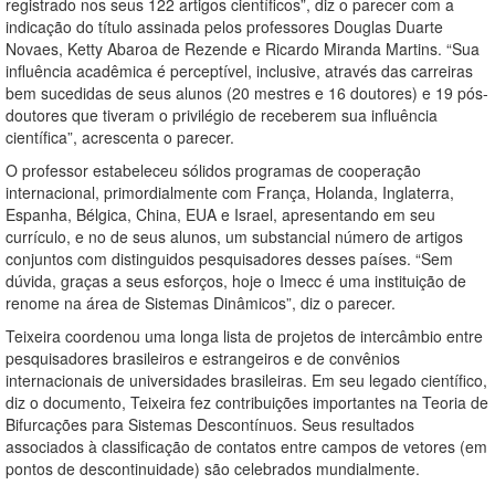
registrado nos seus 122 artigos científicos”, diz o parecer com a
indicação do título assinada pelos professores Douglas Duarte
Novaes, Ketty Abaroa de Rezende e Ricardo Miranda Martins. “Sua
influência acadêmica é perceptível, inclusive, através das carreiras
bem sucedidas de seus alunos (20 mestres e 16 doutores) e 19 pós-
doutores que tiveram o privilégio de receberem sua influência
científica”, acrescenta o parecer.
O professor estabeleceu sólidos programas de cooperação
internacional, primordialmente com França, Holanda, Inglaterra,
Espanha, Bélgica, China, EUA e Israel, apresentando em seu
currículo, e no de seus alunos, um substancial número de artigos
conjuntos com distinguidos pesquisadores desses países. “Sem
dúvida, graças a seus esforços, hoje o Imecc é uma instituição de
renome na área de Sistemas Dinâmicos”, diz o parecer.
Teixeira coordenou uma longa lista de projetos de intercâmbio entre
pesquisadores brasileiros e estrangeiros e de convênios
internacionais de universidades brasileiras. Em seu legado científico,
diz o documento, Teixeira fez contribuições importantes na Teoria de
Bifurcações para Sistemas Descontínuos. Seus resultados
associados à classificação de contatos entre campos de vetores (em
pontos de descontinuidade) são celebrados mundialmente.