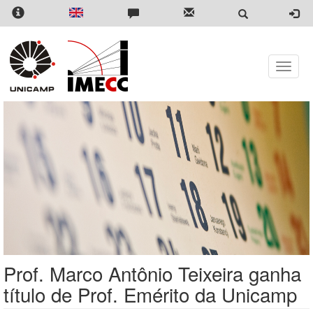
Pular
para
o
conteúdo
principal
Toggle
naviga
Prof. Marco Antônio Teixeira ganha
título de Prof. Emérito da Unicamp