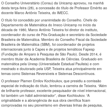
O Conselho Universitário (Consu) da Unicamp aprovou, na manhã
desta terça-feira (28), a concessão do título de Professor Emérito ao
docente Marco Antônio Teixeira, do IMECC.
O título foi concedido por unanimidade do Conselho. Chefe do
Departamento de Matemática do Imecc-Unicamp no início da
década de 1980, Marco Antônio Teixeira foi diretor do instituto,
coordenador do curso de Pós-Graduação e secretário da Sociedade
Brasileira de Matemática. Membro do Conselho Fiscal da Sociedade
Brasileira de Matemática (SBM), foi coordenador de projetos
internacionais junto à Capes e de projetos temáticos Fapesp
(Fundação de Amparo à Pesquisa de São Paulo). Desde 2014, é
membro titular da Academia Brasileira de Ciências. Graduado em
matemática pela Unesp (Universidade Estadual Paulista) e com
mestrado e doutorado pela USP, Teixeira atua principalmente em
temas como Sistemas Reversíveis e Sistemas Descontínuos.
O professor Plamen Emilov Kochloukov, que presidiu a comissão
especial de indicação do título, lembrou a carreira de Teixeira. “Além
de brilhante professor, excelente pesquisador de nível internacional,
foi também um hábil administrador”, disse Kochloukov. “A
originalidade e a abrangência de sua obra científica ficam
comprovadas no seu pioneirismo em diversas linhas de pesquisa,