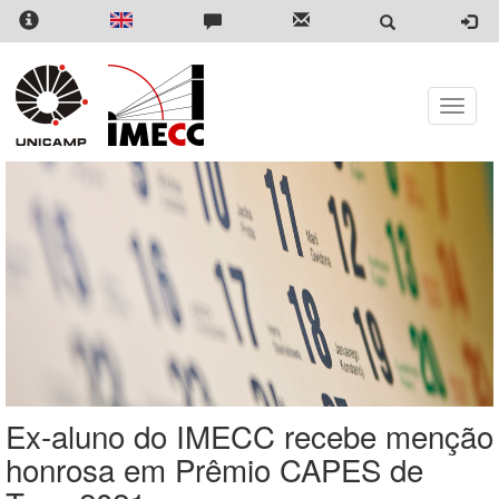
Pular
para
o
conteúdo
principal
Toggle
naviga
Ex-aluno do IMECC recebe menção
honrosa em Prêmio CAPES de