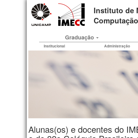
Pular
Instituto de
para
o
Computação 
conteúdo
principal
Graduação
Institucional
Administração
Alunas(os) e docentes do IM