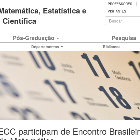
|
PROFESSORES
 Matemática, Estatística e
VISITANTES
Formulá
Científica
de
Buscar
Pós-Graduação
Pesquisa
busca
Departamentos
Biblioteca
ECC participam de Encontro Brasilei