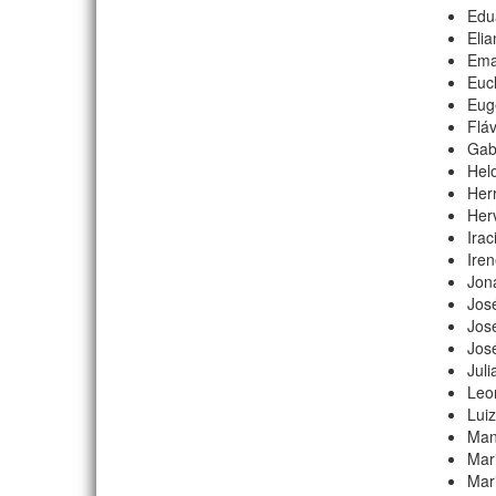
Edu
Eli
Ema
Euc
Eug
Flá
Gab
Hel
Her
Her
Ira
Iren
Jon
Jos
Jos
Jos
Jul
Leo
Luiz
Man
Mar
Mari