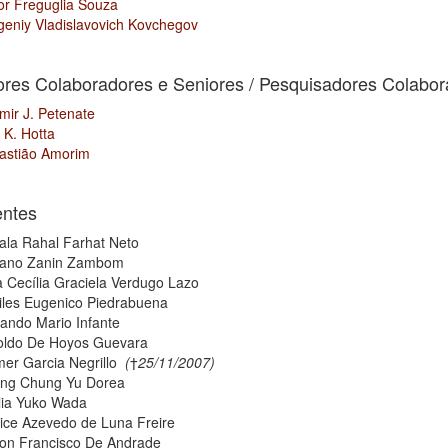
tor Freguglia Souza
geniy Vladislavovich Kovchegov
ores Colaboradores e Seniores / Pesquisadores Colabo
mir J. Petenate
 K. Hotta
astião Amorim
ntes
ala Rahal Farhat Neto
iano Zanin Zambom
a Cecília Graciela Verdugo Lazo
iles Eugenico Piedrabuena
ando Mario Infante
oldo De Hoyos Guevara
mer Garcia Negrillo
(
†
25/11/2007)
ng Chung Yu Dorea
ília Yuko Wada
rice Azevedo de Luna Freire
ton Francisco De Andrade