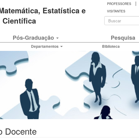
|
PROFESSORES
 Matemática, Estatística e
VISITANTES
Formulá
Científica
de
Buscar
Pós-Graduação
Pesquisa
busca
Departamentos
Biblioteca
o Docente