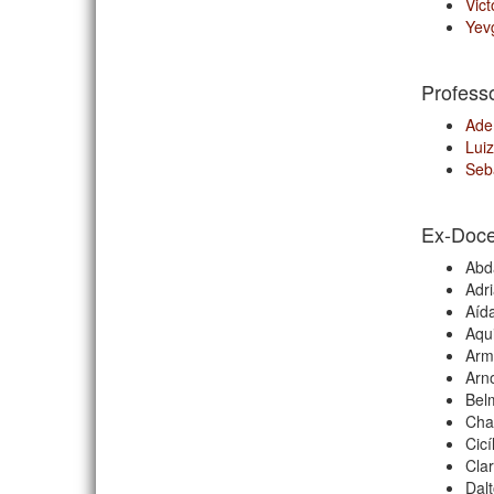
Vic
Yev
Profess
Ade
Luiz
Seb
Ex-Doce
Abd
Adr
Aíd
Aqu
Arm
Arn
Bel
Cha
Cic
Cla
Dal