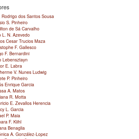
ores
x Rodrigo dos Santos Sousa
sio S. Pinheiro
ilton de Sá Carvalho
o L. N. Azevedo
los Cesar Trucios Maza
stophe F. Gallesco
o F. Bernardini
io Lebensztayn
dor E. Labra
lherme V. Nunes Ludwig
ete P. Pinheiro
ús Enrique Garcia
issa A. Matos
iana R. Motta
ricio E. Zevallos Herencia
cy L. Garcia
el P. Maia
ra F. Kiihl
iana Benaglia
ónica A. González-Lopez