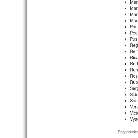
Mar
Mar
Mar
Mau
Pau
Ped
Pus
Reg
Rei
Rica
Rod
Ron
Ros
Rub
Ser
Sid
Soni
Vera
Vic
Vya
Responsáve