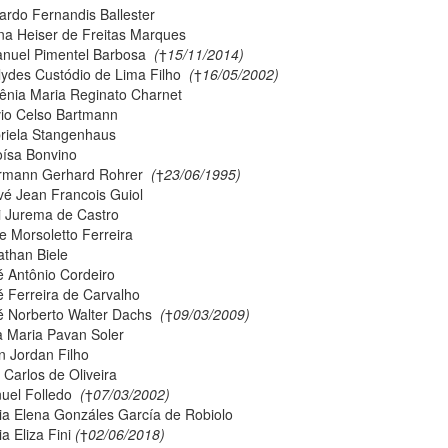
ardo Fernandis Ballester
ana Heiser de Freitas Marques
nuel Pimentel Barbosa
(
†
15/11/2014)
lydes Custódio de Lima Filho
(
†
16/05/2002)
ênia Maria Reginato Charnet
vio Celso Bartmann
riela Stangenhaus
oísa Bonvino
rmann Gerhard Rohrer
(
†
23/06/1995)
vé Jean Francois Guiol
ci Jurema de Castro
e Morsoletto Ferreira
athan Biele
é Antônio Cordeiro
é Ferreira de Carvalho
é Norberto Walter Dachs
(
†
09/03/2009)
ia Maria Pavan Soler
n Jordan Filho
 Carlos de Oliveira
uel Folledo
(
†
07/03/2002)
ia Elena Gonzáles García de Robiolo
a Eliza Fini
(
†
02/06/2018)