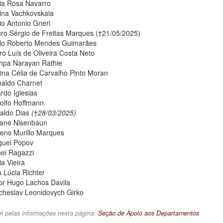
ia Rosa Navarro
ina Vachkovskaia
io Antonio Gneri
ro Sérgio de Freitas Marques (†21/05/2025)
lo Roberto Mendes Guimarães
ro Luís de Oliveira Costa Neto
hpa Narayan Rathie
ina Célia de Carvalho Pinto Moran
naldo Charnet
rdo Iglesias
olfo Hoffmann
aldo Dias
(
†
28/03/2025)
ane Nisenbaun
ens Murillo Marques
guei Popov
nei Ragazzi
a Vieira
 Lúcia Richter
tor Hugo Lachos Davila
cheslav Leonidovych Girko
l pelas informações nesta página:
Seção de Apoio aos Departamentos