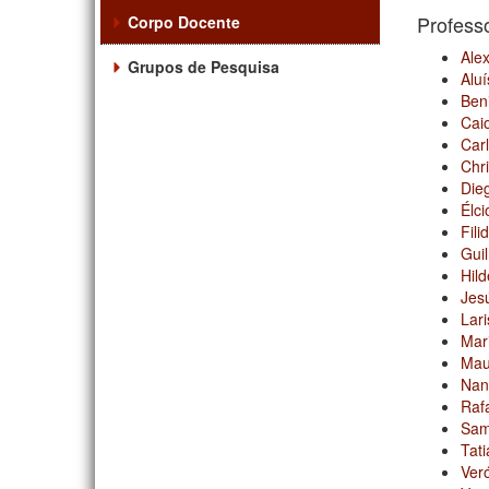
Profess
Corpo Docente
Ale
Grupos de Pesquisa
Aluí
Ben
Cai
Car
Chri
Dieg
Élc
Fili
Gui
Hild
Jes
Lar
Mar
Mau
Nan
Rafa
Sama
Tat
Ver