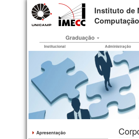
Pular
Instituto de
para
o
Computação 
conteúdo
principal
Graduação
Institucional
Administração
Corp
Apresentação