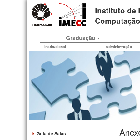
Pular
Instituto de
para
o
Computação 
conteúdo
principal
Graduação
Institucional
Administração
Anexo
Guia de Salas