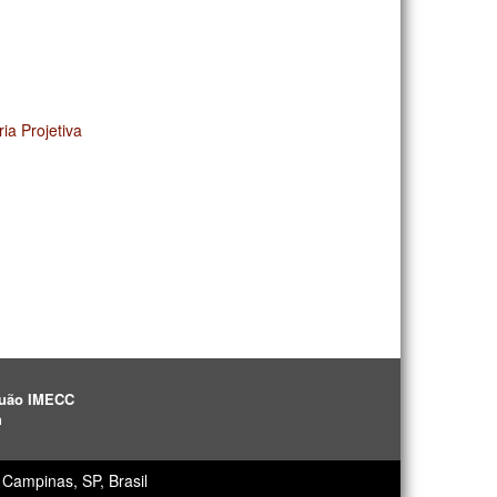
a Projetiva
aguão IMECC
h
Campinas, SP, Brasil