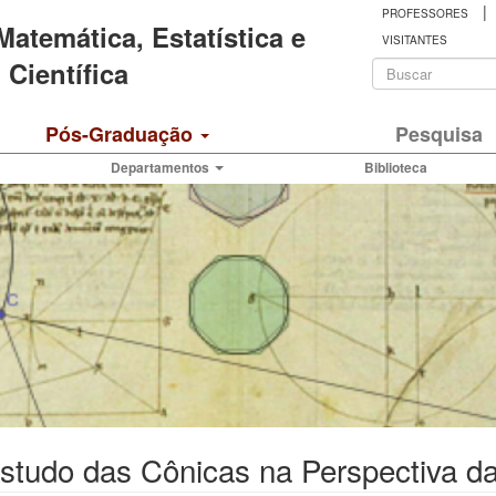
|
PROFESSORES
 Matemática, Estatística e
VISITANTES
Formulá
Científica
de
Buscar
Pós-Graduação
Pesquisa
busca
Departamentos
Biblioteca
tudo das Cônicas na Perspectiva da