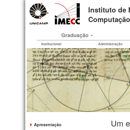
Pular
Instituto de
para
o
Computação 
conteúdo
principal
Graduação
Institucional
Administração
Um es
Apresentação