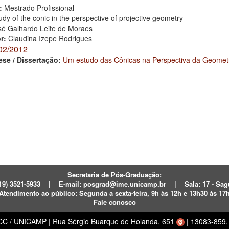
:
Mestrado Profissional
udy of the conic in the perspective of projective geometry
sé Galhardo Leite de Moraes
or:
Claudina Izepe Rodrigues
02/2012
ese / Dissertação:
Um estudo das Cônicas na Perspectiva da Geometri
Secretaria de Pós-Graduação:
19) 3521-5933
|
E-mail:
posgrad@ime.unicamp.br
|
Sala: 17 - S
Atendimento ao público:
Segunda a sexta-feira, 9h às 12h e 13h30 às 17
Fale conosco
ECC / UNICAMP
|
Rua Sérgio Buarque de Holanda, 651
|
13083-859, 