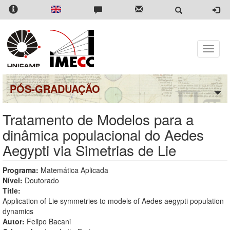
Pular
para
o
conteúdo
principal
Toggle
naviga
PÓS-GRADUAÇÃO
Tratamento de Modelos para a
dinâmica populacional do Aedes
Aegypti via Simetrias de Lie
Programa:
Matemática Aplicada
Nível:
Doutorado
Title:
Application of Lie symmetries to models of Aedes aegypti population
dynamics
Autor:
Felipo Bacani