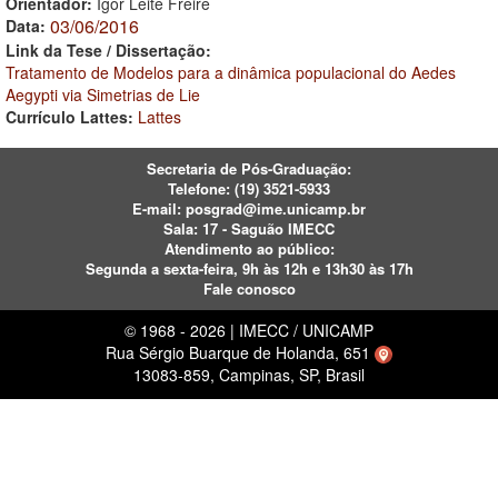
Orientador:
Igor Leite Freire
03/06/2016
Data:
Link da Tese / Dissertação:
Tratamento de Modelos para a dinâmica populacional do Aedes
Aegypti via Simetrias de Lie
Currículo Lattes:
Lattes
Secretaria de Pós-Graduação:
Telefone:
(19) 3521-5933
E-mail:
posgrad@ime.unicamp.br
Sala: 17 - Saguão IMECC
Atendimento ao público:
Segunda a sexta-feira, 9h às 12h e 13h30 às 17h
Fale conosco
© 1968 - 2026 | IMECC / UNICAMP
Rua Sérgio Buarque de Holanda, 651
13083-859, Campinas, SP, Brasil