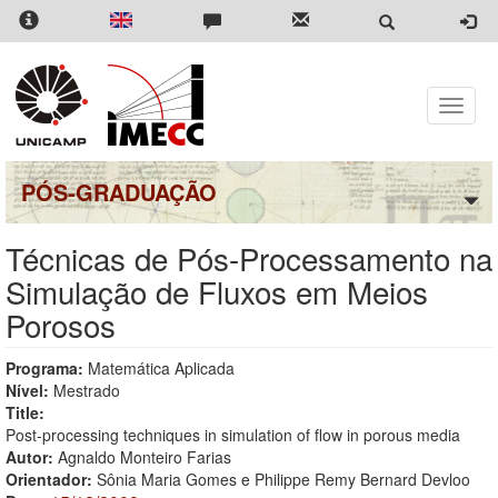
Pular
para
o
conteúdo
principal
Toggle
naviga
PÓS-GRADUAÇÃO
Técnicas de Pós-Processamento na
Simulação de Fluxos em Meios
Porosos
Programa:
Matemática Aplicada
Nível:
Mestrado
Title:
Post-processing techniques in simulation of flow in porous media
Autor:
Agnaldo Monteiro Farias
Orientador:
Sônia Maria Gomes e Philippe Remy Bernard Devloo