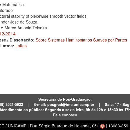
:
Matemática
torado
ctural stability of piecewise smooth vector fields
nder José de Souza
or:
Marco Antonio Teixeira
12/2014
ese / Dissertação:
Sobre Sistemas Hamiltonianos Suaves por Partes
 Lattes:
Lattes
Secretaria de Pós-Graduação:
19) 3521-5933
|
E-mail:
posgrad@ime.unicamp.br
|
Sala: 17 - S
Atendimento ao público:
Segunda a sexta-feira, 9h às 12h e 13h30 às 17
Fale conosco
ECC / UNICAMP
|
Rua Sérgio Buarque de Holanda, 651
|
13083-859, 