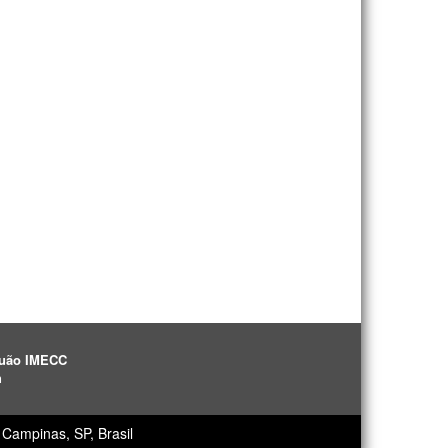
aguão IMECC
h
Campinas, SP, Brasil