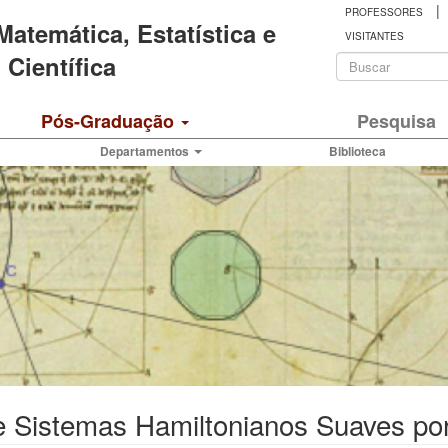
|
PROFESSORES
 Matemática, Estatística e
VISITANTES
Formulá
Científica
de
Buscar
Pós-Graduação
Pesquisa
busca
Departamentos
Biblioteca
 Sistemas Hamiltonianos Suaves por