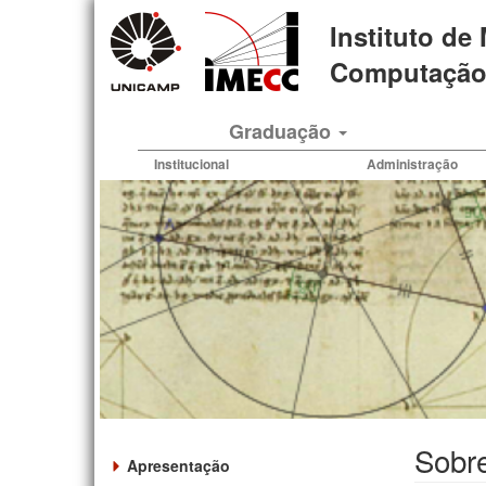
Pular
Instituto de
para
o
Computação 
conteúdo
principal
Graduação
Institucional
Administração
Sobre
Apresentação